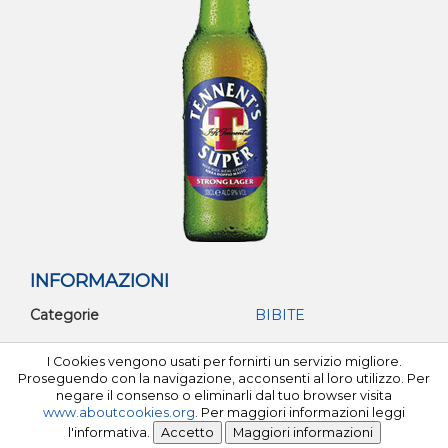
INFORMAZIONI
Categorie
BIBITE
I Cookies vengono usati per fornirti un servizio migliore.
©Tutti i diritti riservati 2026 Milfa C.F e P.I. 02534080102
Proseguendo con la navigazione, acconsenti al loro utilizzo. Per
negare il consenso o eliminarli dal tuo browser visita
www.aboutcookies.org
. Per maggiori informazioni leggi
l'informativa.
Privacy policy
Powered by
Tech S.r.l.