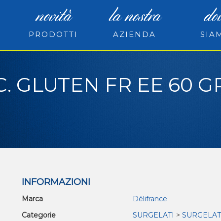
novità
la nostra
do
PRODOTTI
AZIENDA
SIA
. GLUTEN FR EE 60 GR
INFORMAZIONI
Marca
Délifrance
Categorie
SURGELATI
>
SURGELAT