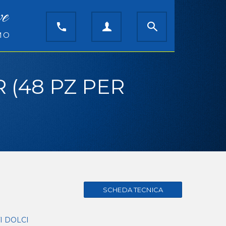
ve
MO
 (48 PZ PER
I DOLCI