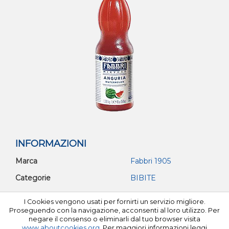
INFORMAZIONI
Marca
Fabbri 1905
Categorie
BIBITE
I Cookies vengono usati per fornirti un servizio migliore.
©Tutti i diritti riservati 2026 Milfa C.F e P.I. 02534080102
Proseguendo con la navigazione, acconsenti al loro utilizzo. Per
negare il consenso o eliminarli dal tuo browser visita
www.aboutcookies.org
. Per maggiori informazioni leggi