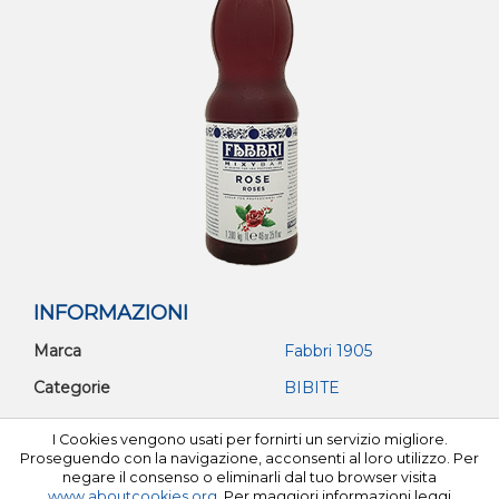
INFORMAZIONI
Marca
Fabbri 1905
Categorie
BIBITE
I Cookies vengono usati per fornirti un servizio migliore.
©Tutti i diritti riservati 2026 Milfa C.F e P.I. 02534080102
Proseguendo con la navigazione, acconsenti al loro utilizzo. Per
negare il consenso o eliminarli dal tuo browser visita
www.aboutcookies.org
. Per maggiori informazioni leggi