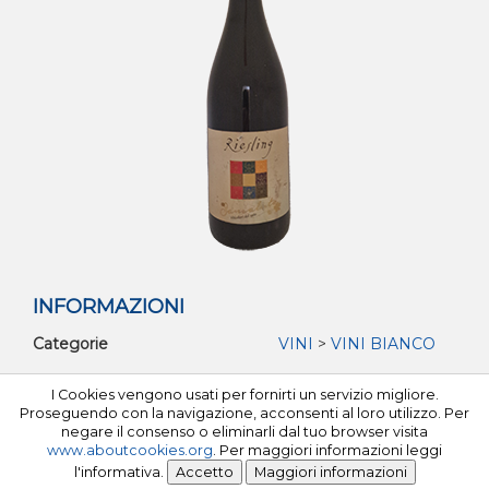
INFORMAZIONI
Categorie
VINI
>
VINI BIANCO
I Cookies vengono usati per fornirti un servizio migliore.
©Tutti i diritti riservati 2026 Milfa C.F e P.I. 02534080102
Proseguendo con la navigazione, acconsenti al loro utilizzo. Per
negare il consenso o eliminarli dal tuo browser visita
www.aboutcookies.org
. Per maggiori informazioni leggi
l'informativa.
Privacy policy
Powered by
Tech S.r.l.