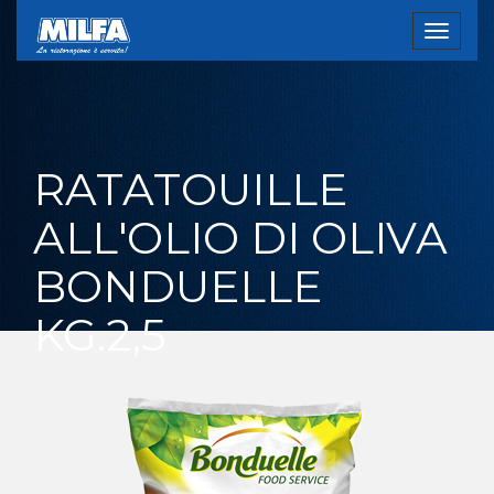
Toggle
navigat
RATATOUILLE
ALL'OLIO DI OLIVA
BONDUELLE
KG.2,5