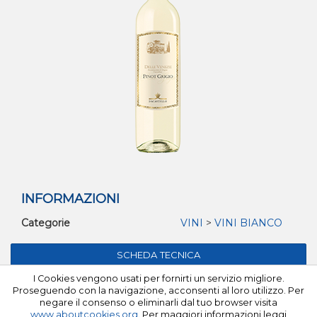
INFORMAZIONI
Categorie
VINI
>
VINI BIANCO
I Cookies vengono usati per fornirti un servizio migliore.
©Tutti i diritti riservati 2026 Milfa C.F e P.I. 02534080102
Proseguendo con la navigazione, acconsenti al loro utilizzo. Per
negare il consenso o eliminarli dal tuo browser visita
www.aboutcookies.org
. Per maggiori informazioni leggi