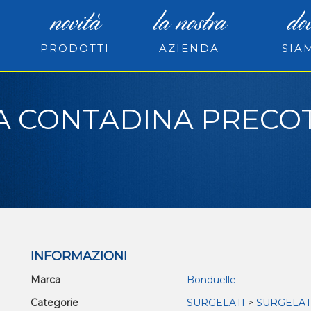
novità
la nostra
do
PRODOTTI
AZIENDA
SIA
A CONTADINA PRECO
INFORMAZIONI
Marca
Bonduelle
Categorie
SURGELATI
>
SURGELAT